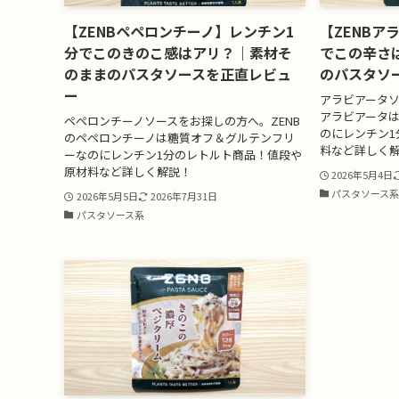
【ZENBペペロンチーノ】レンチン1
【ZENBア
分でこのきのこ感はアリ？｜素材そ
でこの辛さ
のままのパスタソースを正直レビュ
のパスタソ
ー
アラビアータソ
アラビアータ
ペペロンチーノソースをお探しの方へ。ZENB
のにレンチン1
のペペロンチーノは糖質オフ＆グルテンフリ
料など詳しく
ーなのにレンチン1分のレトルト商品！値段や
原材料など詳しく解説！
2026年5月4日
パスタソース
2026年5月5日
2026年7月31日
パスタソース系