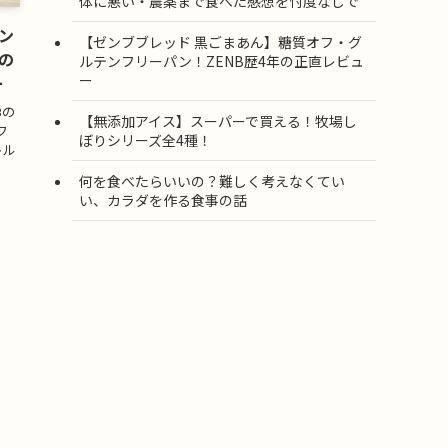
体に悪い・農薬まで食べた感想を忖度なしで
ン
【ゼンブブレッド 黒ごまあん】糖質オフ・グ
の
ルテンフリーパン！ZENB歴4年の正直レビュ
ー
ー
Bの
【無添加アイス】スーパーで買える！牧場し
フ
ぼりシリーズ全4種！
トル
何を食べたらいいの？難しく考えなくてい
い、カラダを作る食事の話