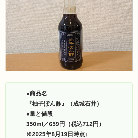
●
商品名
『柚子ぽん酢』（成城石井）
●
量と値段
350ml／659円（税込712円）
※2025年8月19日時点
↑