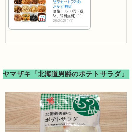
惣菜セット(22袋)
おかず 時短
価格：3,980円（税
込、送料無料)
(20
26/2/12時点)
ヤマザキ「北海道男爵のポテトサラダ」