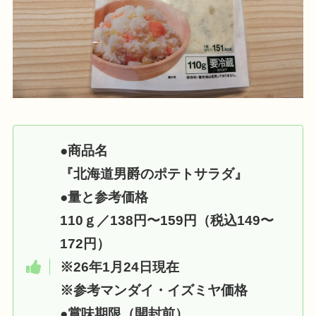
●
商品名
『北海道男爵のポテトサラダ』
●
量と参考価格
110ｇ／138円〜159円（税込
149〜
172
円）
※26年1月24日現在
※参考マンダイ・イズミヤ価格
●
賞味期限（開封前）