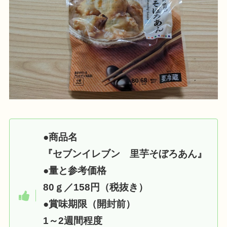
●
商品名
『セブンイレブン 里芋そぼろあん』
●
量と参考価格
80ｇ／158円（税抜き）
●
賞味期限（開封前）
1～2週間程度