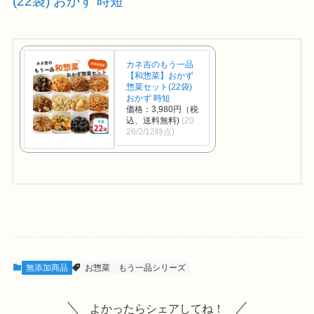
(22袋) おかず 時短
カネ吉のもう一品
【和惣菜】おかず
惣菜セット(22袋)
おかず 時短
価格：3,980円（税
込、送料無料)
(20
26/2/12時点)
無添加商品
お惣菜
もう一品シリーズ
よかったらシェアしてね！