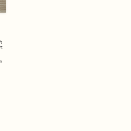
海
惣
品