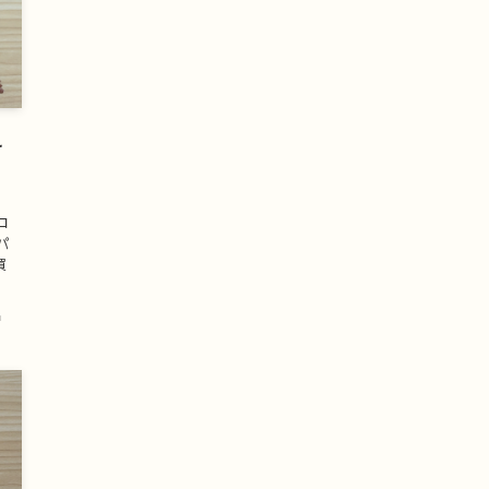
え
コ
パ
買
品