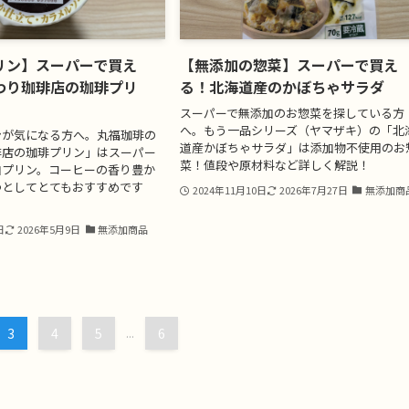
リン】スーパーで買え
【無添加の惣菜】スーパーで買え
わり珈琲店の珈琲プリ
る！北海道産のかぼちゃサラダ
スーパーで無添加のお惣菜を探している方
へ。もう一品シリーズ（ヤマザキ）の「北
ンが気になる方へ。丸福珈琲の
道産かぼちゃサラダ」は添加物不使用のお
琲店の珈琲プリン」はスーパー
菜！値段や原材料など詳しく解説！
加プリン。コーヒーの香り豊か
つとしてとてもおすすめです
2024年11月10日
2026年7月27日
無添加商
日
2026年5月9日
無添加商品
3
4
5
...
6