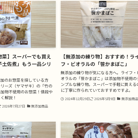
惣菜】スーパーでも買え
【無添加の練り物】おすすめ！ラ
子土佐煮」もう一品シリ
フ・ビオラルの「笹かまぼこ」
無添加の練り物が気になる方へ。ライフ・
オラルの「笹かまぼこ」は添加物不使用の
添加のお惣菜を探している方
ンプルな練り物。スーパーで手軽に買える
シリーズ（ヤマザキ）の「竹の
に丁寧に作られていておすすめですよ。
添加物不使用のお惣菜！値段や
しく解説！
2024年12月29日
2026年5月9日
無添加商
2026年7月27日
無添加商品