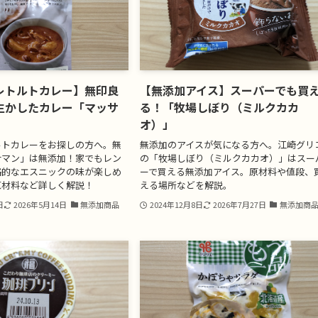
レトルトカレー】無印良
【無添加アイス】スーパーでも買
生かしたカレー「マッサ
る！「牧場しぼり（ミルクカカ
オ）」
ルトカレーをお探しの方へ。無
無添加のアイスが気になる方へ。江崎グリ
サマン」は無添加！家でもレン
の「牧場しぼり（ミルクカカオ）」はスー
格的なエスニックの味が楽しめ
ーで買える無添加アイス。原材料や値段、
原材料など詳しく解説！
える場所などを解説。
日
2026年5月14日
無添加商品
2024年12月8日
2026年7月27日
無添加商